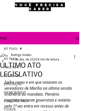
VOCÊ PRECISA
SABER
Post
All Posts
Rodrigo Viudes
All Posts
11 de dez. de 2024
8 min de leitura
ÚLTIMO ATO
POLÍTICA
LEGISLATIVO
RELIGIÃO
Saiba como e em que votaram os 
EDUCAÇÃO
vereadores de Marília na última sessão 
MEMORÁVEIS
ordinária do mandato. Plenário 
majoritariamente governista e reeleito 
ELEIÇÕES 2022
pela 1ª vez entra em recesso antes de 
CIDADE