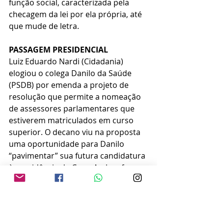
função social, caracterizada pela 
checagem da lei por ela própria, até 
que mude de letra.
PASSAGEM PRESIDENCIAL
Luiz Eduardo Nardi (Cidadania) 
elogiou o colega Danilo da Saúde 
(PSDB) por emenda a projeto de 
resolução que permite a nomeação 
de assessores parlamentares que 
estiverem matriculados em curso 
superior. O decano viu na proposta 
uma oportunidade para Danilo 
“pavimentar” sua futura candidatura 
à presidência da Casa. Ambos foram 
reeleitos e, por ora, seriam os dois 
únicos concorrentes à eleição de 1º 
de janeiro.