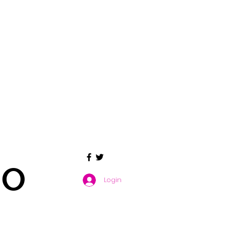
GO
Login