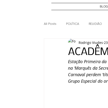
BLOG
All Posts
POLÍTICA
RELIGIÃO
Rodrigo Viudes
23
ELEIÇÕES 2024
CASO JOSI DI
ACADÊM
Estação Primeira da 
na ‘Marquês da Secre
Carnaval perdem ‘tít
Grupo Especial do o