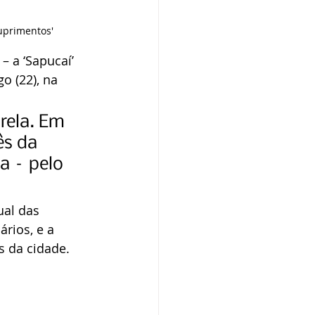
uprimentos' 
 a ‘Sapucaí’ 
o (22), na 
rela. Em 
s da 
a – pelo 
ual das 
rios, e a 
s da cidade.