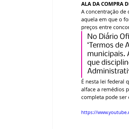
ALA DA COMPRA D
A concentração de d
aquela em que o for
preços entre concor
No Diário Of
‘Termos de A
municipais. 
que discipli
Administrati
É nesta lei federal
alface a remédios p
completa pode ser c
https://www.youtube