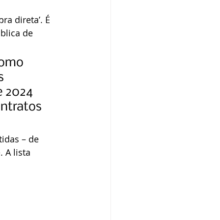
a direta’. É 
blica de 
como 
s 
e 2024 
ontratos 
tidas – de 
A lista 