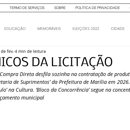
TERMO DE SERVIÇOS
SOBRE
POLÍTICA DE PRIVACIDADE
EDUCAÇÃO
MEMORÁVEIS
ELEIÇÕES 2022
CIDADE
 de fev.
4 min de leitura
AS
ELEIÇÕES 2026
ELEIÇÕES 2026
ICOS DA LICITAÇÃO
Compra Direta desfila sozinha na contratação de produto
taria de Suprimentos’ da Prefeitura de Marília em 2026
ulo’ na Cultura. ‘Bloco da Concorrência’ segue na concen
rçamento municipal