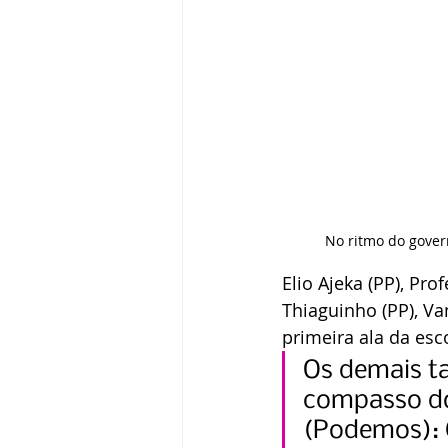
No ritmo do gover
Elio Ajeka (PP), Pr
Thiaguinho (PP), V
primeira ala da esco
Os demais t
compasso do
(Podemos): 