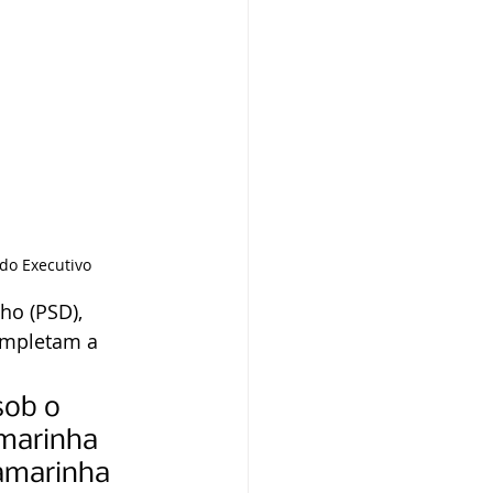
do Executivo
ho (PSD), 
ompletam a 
ob o 
marinha 
amarinha 