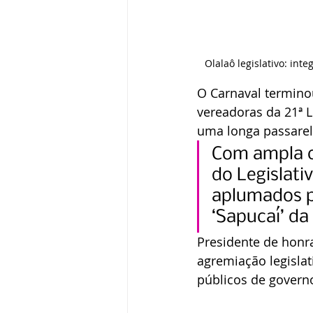
Olalaô legislativo: in
O Carnaval terminou
vereadoras da 21ª L
uma longa passarel
Com ampla c
do Legislati
aplumados pe
‘Sapucaí’ da
Presidente de honra
agremiação legislat
públicos de govern