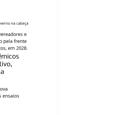
overno na cabeça 
vereadores e 
 pela frente 
os, em 2028.
êmicos 
ivo, 
a 
nova 
s ensaios 