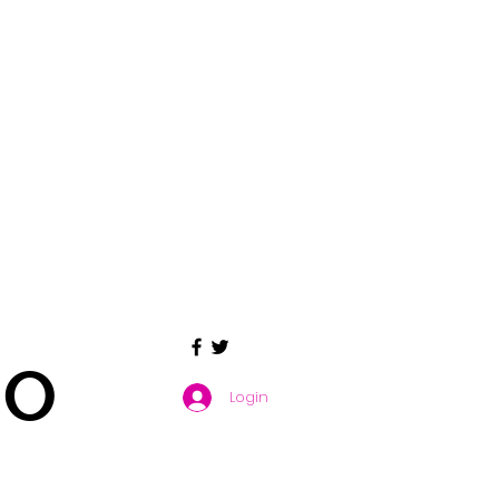
GO
Login