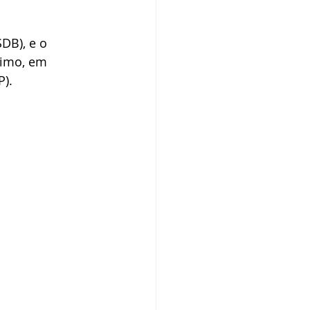
DB), e o 
timo, em 
P).