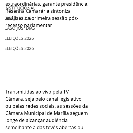
extraordinárias, garante presidência. 
INSTITUCIONAL
Resenha Camarária sintoniza 
análises da primeira sessão pós-
ELEIÇÕES 2024
recesso parlamentar
CASO JOSI DIAS
ELEIÇÕES 2026
ELEIÇÕES 2026
Transmitidas ao vivo pela TV 
Câmara, seja pelo canal legislativo 
ou pelas redes sociais, as sessões da 
Câmara Municipal de Marília seguem 
longe de alcançar audiência 
semelhante à das tevês abertas ou 