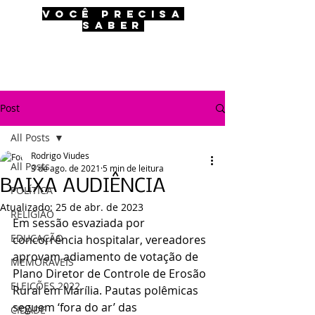
VOCÊ PRECISA
SABER
Post
All Posts
Rodrigo Viudes
All Posts
3 de ago. de 2021
5 min de leitura
BAIXA AUDIÊNCIA
POLÍTICA
Atualizado:
25 de abr. de 2023
RELIGIÃO
Em sessão esvaziada por 
EDUCAÇÃO
concorrência hospitalar, vereadores 
aprovam adiamento de votação de 
MEMORÁVEIS
Plano Diretor de Controle de Erosão 
ELEIÇÕES 2022
Rural em Marília. Pautas polêmicas 
seguem ‘fora do ar’ das 
CIDADE