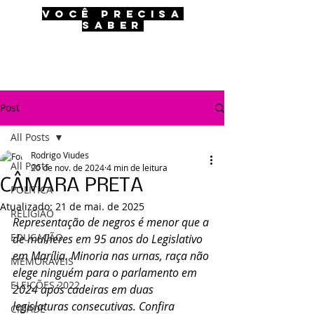
VOCÊ PRECISA
SABER
Post
All Posts
Rodrigo Viudes
All Posts
20 de nov. de 2024
4 min de leitura
CÂMARA PRETA
POLÍTICA
Atualizado:
21 de mai. de 2025
RELIGIÃO
Representação de negros é menor que a 
EDUCAÇÃO
de mulheres em 95 anos do Legislativo 
em Marília. Minoria nas urnas, raça não 
MEMORÁVEIS
elege ninguém para o parlamento em 
ELEIÇÕES 2022
2024 após cadeiras em duas 
legislaturas consecutivas. Confira 
CIDADE