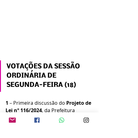
VOTAÇÕES DA SESSÃO 
ORDINÁRIA DE 
SEGUNDA-FEIRA (18)
1
 – Primeira discussão do 
Projeto de 
Lei nº 116/2024
, da Prefeitura 
Municipal, disciplinando, no âmbito 
do município de Marília, a aplicação 
da 
Lei Federal nº 14.133/2021
 (Lei de 