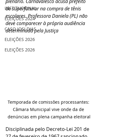
plenário. Carnavalesco acusa prefeito 
INSTITUCIONAL
de superfaturar na compra de tênis 
escolares. Professora Daniela (PL) não 
ELEIÇÕES 2024
deve comparecer à própria audiência 
CASO JOSI DIAS
determinada pela Justiça 
ELEIÇÕES 2026
ELEIÇÕES 2026
Temporada de comissões processantes: 
Câmara Municipal vive onde da de 
denúncias em plena campanha eleitoral
Disciplinada pelo Decreto-Lei 201 de 
27 de fevereiro de 1967 sancionado 