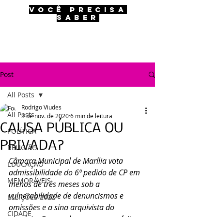
VOCÊ PRECISA
SABER
Post
All Posts
Rodrigo Viudes
All Posts
3 de nov. de 2020
6 min de leitura
CAUSA PÚBLICA OU
POLÍTICA
PRIVADA?
RELIGIÃO
Câmara Municipal de Marília vota 
EDUCAÇÃO
admissibilidade do 6º pedido de CP em 
MEMORÁVEIS
menos de três meses sob a 
vulnerabilidade de denuncismos e 
ELEIÇÕES 2022
omissões e a sina arquivista do 
CIDADE