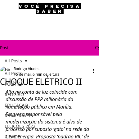
VOCÊ PRECISA
SABER
Post
All Posts
Rodrigo Viudes
All Posts
15 de mai.
6 min de leitura
CHOQUE ELÉTRICO II
POLÍTICA
Alta na conta de luz coincide com 
RELIGIÃO
discussão de PPP milionária da 
EDUCAÇÃO
iluminação pública em Marília. 
Empresa responsável pela 
MEMORÁVEIS
modernização do sistema é alvo de 
ELEIÇÕES 2022
processo por suposto ‘gato’ na rede da 
CPFL Energia. Proposta ‘padrão RIC’ de 
CIDADE