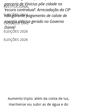
parceria de Vinicius põe cidade no 
INSTITUCIONAL
‘escuro contratual’. Arrecadação da CIP 
ELEIÇÕES 2024
não garante pagamento de calote de 
energia elétrica gerado no Governo 
CASO JOSI DIAS
Daniel
ELEIÇÕES 2026
ELEIÇÕES 2026
Aumento triplo: além da conta de luz, 
mariliense viu subir as de água e do 