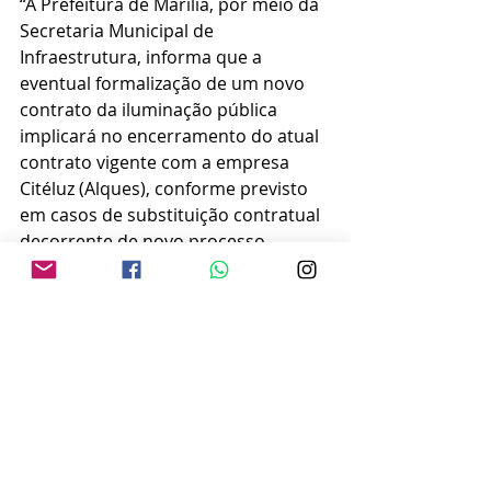
“A Prefeitura de Marília, por meio da 
Secretaria Municipal de 
Infraestrutura, informa que a 
eventual formalização de um novo 
contrato da iluminação pública 
implicará no encerramento do atual 
contrato vigente com a empresa 
Citéluz (Alques), conforme previsto 
em casos de substituição contratual 
decorrente de novo processo 
licitatório”, informou.
RECARGA NOS COFRES
O aumento da CIP reforçará os 
cofres da prefeitura em dezenas de 
milhões de reais. A estimativa de 
arrecadação não consta na 
apresentação do Projeto de Lei 
Complementar (PLC) 16/2025 – o 