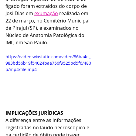
fígado foram extraídos do corpo de 
Josi Dias em 
exumação
 realizada em 
22 de março, no Cemitério Municipal 
de Pirajuí (SP), e examinados no 
Núcleo de Anatomia Patológica do 
IML, em São Paulo.
https://video.wixstatic.com/video/86ba4e_
983bd56b19f54024baa756f9525bd5f6/480
p/mp4/file.mp4
IMPLICAÇÕES JURÍDICAS
A diferença entre as informações 
registradas no laudo necroscópico e 
na certidão de óbito pode trazer 