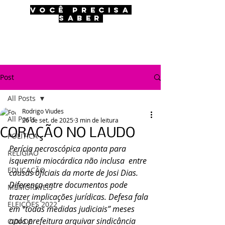
VOCÊ PRECISA
SABER
Post
All Posts
Rodrigo Viudes
All Posts
26 de set. de 2025
3 min de leitura
CORAÇÃO NO LAUDO
POLÍTICA
Perícia necroscópica aponta para 
RELIGIÃO
isquemia miocárdica não inclusa  entre 
EDUCAÇÃO
causas oficiais da morte de Josi Dias. 
Diferença entre documentos pode 
MEMORÁVEIS
trazer implicações jurídicas. Defesa fala 
ELEIÇÕES 2022
em “todas medidas judiciais” meses 
após prefeitura arquivar sindicância 
CIDADE