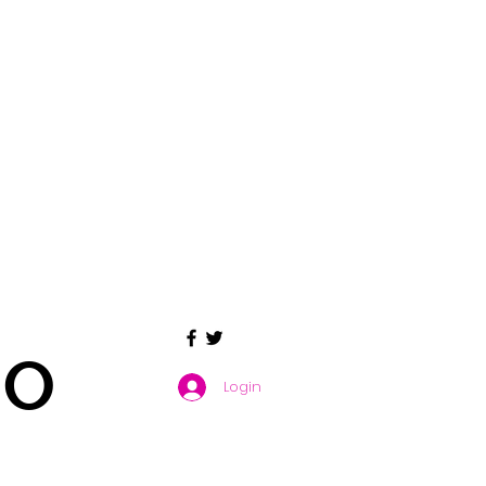
GO
Login