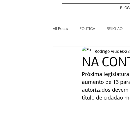
BLOG
All Posts
POLÍTICA
RELIGIÃO
Rodrigo Viudes
28
ELEIÇÕES 2024
CASO JOSI DI
NA CON
Próxima legislatura
aumento de 13 para
autorizados devem p
título de cidadão m