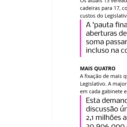
Os atuais 13 verea
cadeiras para 17, 
custos do Legislati
A ‘pauta fin
aberturas de
soma passar
incluso na co
MAIS QUATRO
A fixação de mais q
Legislativo. A majo
em cada gabinete e
Esta demanda
discussão ún
2,1 milhões
20.906.000,0