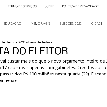
TERMO DE SERVIÇOS
SOBRE
POLÍTICA DE PRIVACIDADE
EDUCAÇÃO
MEMORÁVEIS
ELEIÇÕES 2022
CIDADE
 de dez. de 2021
4 min de leitura
AS
ELEIÇÕES 2026
ELEIÇÕES 2026
TA DO ELEITOR
 vai custar mais do que o novo orçamento inteiro de
 17 cadeiras – apenas com gabinetes. Créditos adicio
assar dos R$ 100 milhões nesta quarta (29). Decano c
ariliense