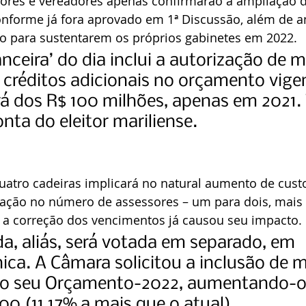
dores e vereadores apenas confirmarão a ampliação d
conforme já fora aprovado em 1ª Discussão, além de 
vo para sustentarem os próprios gabinetes em 2022.
anceira’ do dia inclui a autorização de m
 créditos adicionais no orçamento vigen
á dos R$ 100 milhões, apenas em 2021.
nta do eleitor mariliense.
uatro cadeiras implicará no natural aumento de cust
ração no número de assessores – um para dois, mais o
 a correção dos vencimentos já causou seu impacto.
, aliás, será votada em separado, em 
ica. A Câmara solicitou a inclusão de m
 ao seu Orçamento-2022, aumentando-o
0 (11,17% a mais que o atual). 