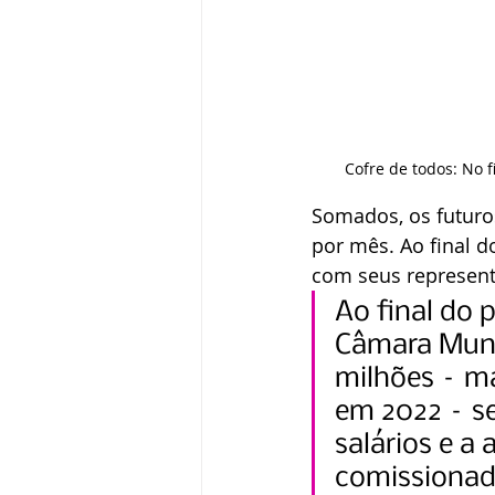
Cofre de todos: No f
Somados, os futuros
por mês. Ao final d
com seus representa
Ao final do 
Câmara Munic
milhões – ma
em 2022 – se
salários e 
comissionad