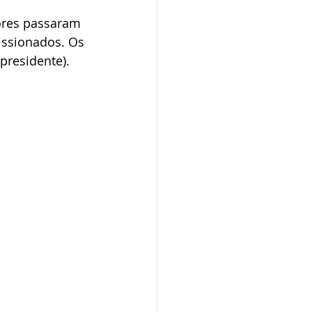
ores passaram 
issionados. Os 
presidente).