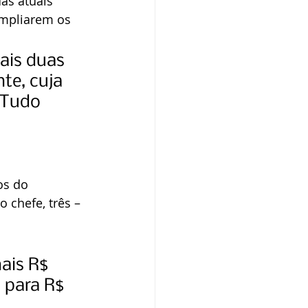
as atuais 
ampliarem os 
ais duas 
te, cuja 
 Tudo 
os do 
 chefe, três – 
ais R$ 
 para R$ 