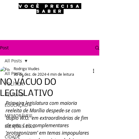
VOCÊ PRECISA
SABER
Post
All Posts
Rodrigo Viudes
All Posts
30 de dez. de 2024
4 min de leitura
NO VÁCUO DO
POLÍTICA
LEGISLATIVO
RELIGIÃO
Primeira legislatura com maioria 
EDUCAÇÃO
reeleita de Marília despede-se com 
MEMORÁVEIS
‘duplo W.O.’ em extraordinárias de fim 
de ano. Leis complementares 
ELEIÇÕES 2022
‘protagonizam’ em temas impopulares 
CIDADE