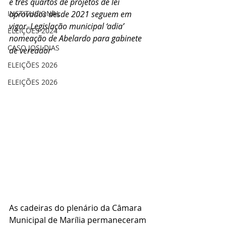
e três quartos de projetos de lei 
INSTITUCIONAL
aprovados desde 2021 seguem em 
vigor. Legislação municipal ‘adia’ 
ELEIÇÕES 2024
nomeação de Abelardo para gabinete 
CASO JOSI DIAS
de vereador
ELEIÇÕES 2026
ELEIÇÕES 2026
As cadeiras do plenário da Câmara 
Municipal de Marília permaneceram 