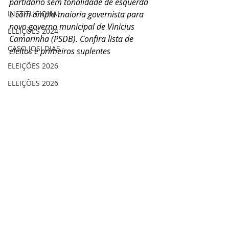
partidário sem tonalidade de esquerda 
INSTITUCIONAL
e com ampla maioria governista para 
novo governo municipal de Vinicius 
ELEIÇÕES 2024
Camarinha (PSDB). Confira lista de 
CASO JOSI DIAS
eleitos e primeiros suplentes
ELEIÇÕES 2026
ELEIÇÕES 2026