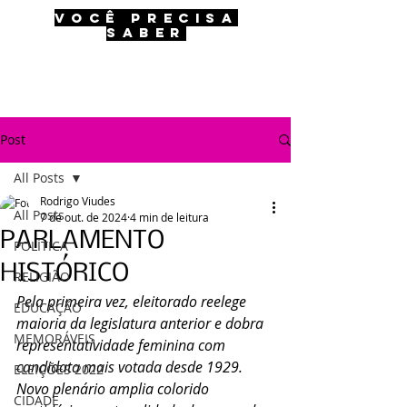
VOCÊ PRECISA
SABER
Post
All Posts
Rodrigo Viudes
All Posts
7 de out. de 2024
4 min de leitura
PARLAMENTO
POLÍTICA
HISTÓRICO
RELIGIÃO
Pela primeira vez, eleitorado reelege 
EDUCAÇÃO
maioria da legislatura anterior e dobra 
MEMORÁVEIS
representatividade feminina com 
candidata mais votada desde 1929. 
ELEIÇÕES 2022
Novo plenário amplia colorido 
CIDADE