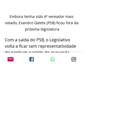
Embora tenha sido 4º vereador mais 
votado, Evandro Galete (PSB) ficou fora da 
próxima legislatura
Com a saída do PSB, o Legislativo 
volta a ficar sem representatividade 
de nenhum partido de esquerda. 
Não tiveram eleitos outros dez: MDB, 
Mobiliza, Novo, PC do B, PCO, PDT, 
PRD, PSOL, PT e PV.
Vinicius Camarinha (PSDB) 
iniciará seu segundo 
mandato como prefeito de 
Marília em 2025 com 12 dos 
17 vereadores eleitos por sua 