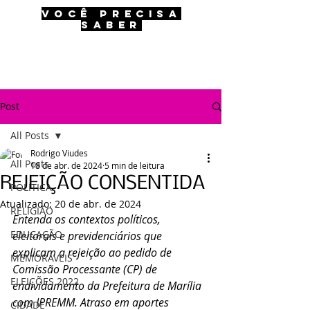
VOCÊ PRECISA
SABER
Post
All Posts
Rodrigo Viudes
All Posts
18 de abr. de 2024
5 min de leitura
REJEIÇÃO CONSENTIDA
POLÍTICA
Atualizado:
20 de abr. de 2024
RELIGIÃO
Entenda os contextos políticos, 
EDUCAÇÃO
eleitorais e previdenciários que 
explicam a rejeição ao pedido de 
MEMORÁVEIS
Comissão Processante (CP) de 
ELEIÇÕES 2022
endividamento da Prefeitura de Marília 
com IPREMM. Atraso em aportes 
CIDADE