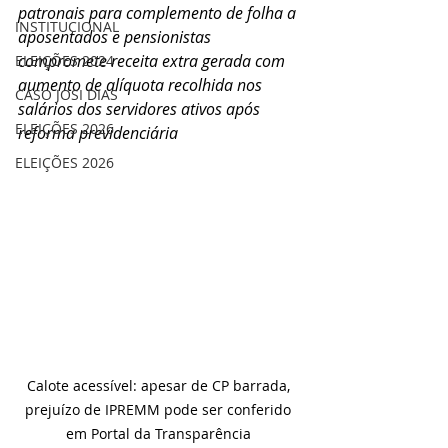
patronais para complemento de folha a 
INSTITUCIONAL
aposentados e pensionistas 
compromete receita extra gerada com 
ELEIÇÕES 2024
aumento de alíquota recolhida nos 
CASO JOSI DIAS
salários dos servidores ativos após 
ELEIÇÕES 2026
reforma previdenciária
ELEIÇÕES 2026
Calote acessível: apesar de CP barrada, 
prejuízo de IPREMM pode ser conferido 
em Portal da Transparência 