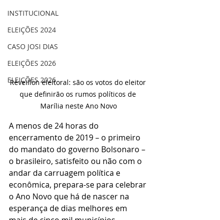
INSTITUCIONAL
ELEIÇÕES 2024
CASO JOSI DIAS
ELEIÇÕES 2026
ELEIÇÕES 2026
Réveillon eleitoral: são os votos do eleitor 
que definirão os rumos políticos de 
Marília neste Ano Novo
A menos de 24 horas do 
encerramento de 2019 – o primeiro 
do mandato do governo Bolsonaro – 
o brasileiro, satisfeito ou não com o 
andar da carruagem política e 
econômica, prepara-se para celebrar 
o Ano Novo que há de nascer na 
esperança de dias melhores em 
mais de cinco mil municípios 