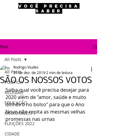
VOCÊ PRECISA
SABER
Post
All Posts
Rodrigo Viudes
All Posts
31 de dez. de 2019
2 min de leitura
SÃO OS NOSSOS VOTOS
POLÍTICA
Saiba qual você precisa desejar para 
RELIGIÃO
2020 além de "amor, saúde e muito 
EDUCAÇÃO
dinheiro no bolso" para que o Ano 
Novo não repita as mesmas velhas 
MEMORÁVEIS
promessas nas urnas
ELEIÇÕES 2022
CIDADE