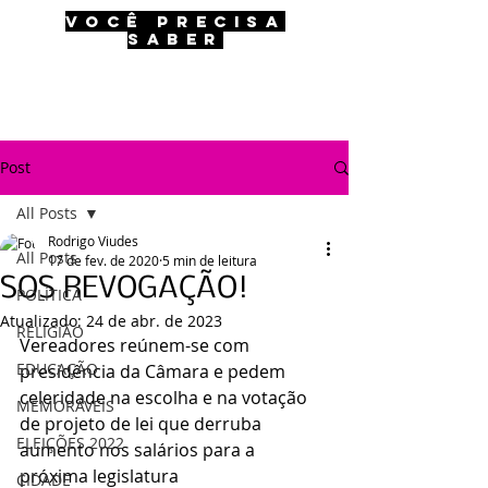
VOCÊ PRECISA
SABER
Post
All Posts
Rodrigo Viudes
All Posts
17 de fev. de 2020
5 min de leitura
SOS REVOGAÇÃO!
POLÍTICA
Atualizado:
24 de abr. de 2023
RELIGIÃO
Vereadores reúnem-se com 
EDUCAÇÃO
presidência da Câmara e pedem 
celeridade na escolha e na votação 
MEMORÁVEIS
de projeto de lei que derruba 
ELEIÇÕES 2022
aumento nos salários para a 
próxima legislatura
CIDADE