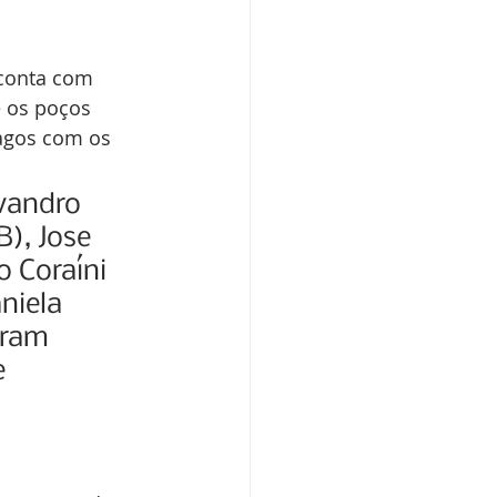
 conta com 
e os poços 
agos com os 
vandro 
), Jose 
 Coraíni 
niela 
aram 
 