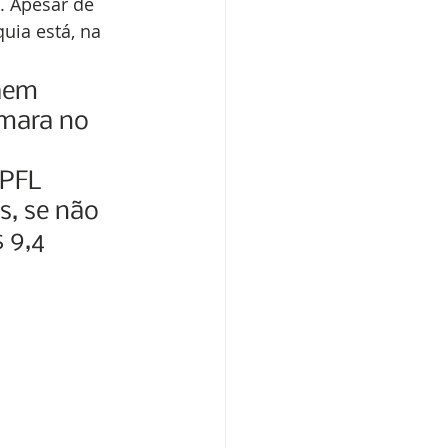
. Apesar de 
uia está, na 
aem 
âmara no 
PFL 
s, se não 
 9,4 