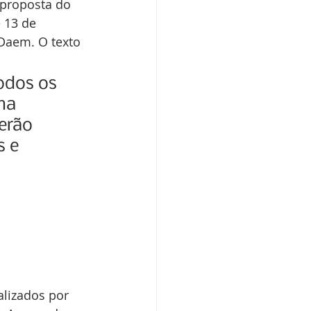
 proposta do 
 13 de 
Daem. O texto 
odos os 
ma 
erão 
 e 
alizados por 