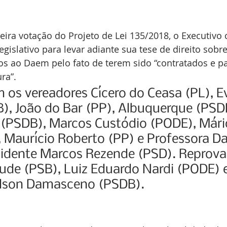
eira votação do Projeto de Lei 135/2018, o Executivo
gislativo para levar adiante sua tese de direito sobr
os ao Daem pelo fato de terem sido “contratados e p
ra”.
os vereadores Cícero do Ceasa (PL), E
), João do Bar (PP), Albuquerque (PSDB
 (PSDB), Marcos Custódio (PODE), Mário
, Maurício Roberto (PP) e Professora Da
esidente Marcos Rezende (PSD). Reprov
ude (PSB), Luiz Eduardo Nardi (PODE) e
lson Damasceno (PSDB).