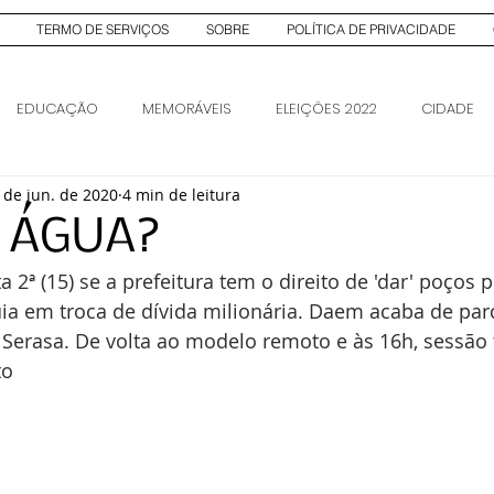
TERMO DE SERVIÇOS
SOBRE
POLÍTICA DE PRIVACIDADE
EDUCAÇÃO
MEMORÁVEIS
ELEIÇÕES 2022
CIDADE
 de jun. de 2020
4 min de leitura
AS
ELEIÇÕES 2026
ELEIÇÕES 2026
R ÁGUA?
 2ª (15) se a prefeitura tem o direito de 'dar' poços 
ia em troca de dívida milionária. Daem acaba de par
o Serasa. De volta ao modelo remoto e às 16h, sessão
to