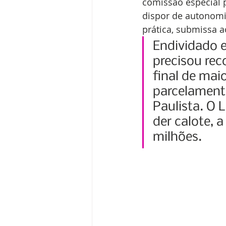
comissão especial 
dispor de autonomia 
prática, submissa a
Endividado e
precisou rec
final de mai
parcelament
Paulista. O 
der calote, 
milhões.