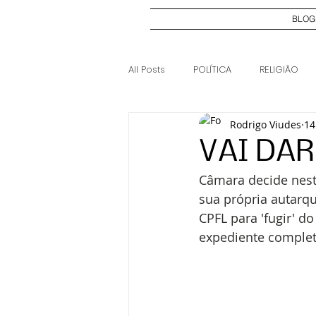
BLOG
All Posts
POLÍTICA
RELIGIÃO
Rodrigo Viudes
14
ELEIÇÕES 2024
CASO JOSI DI
VAI DA
Câmara decide nesta
sua própria autarqu
CPFL para 'fugir' d
expediente comple