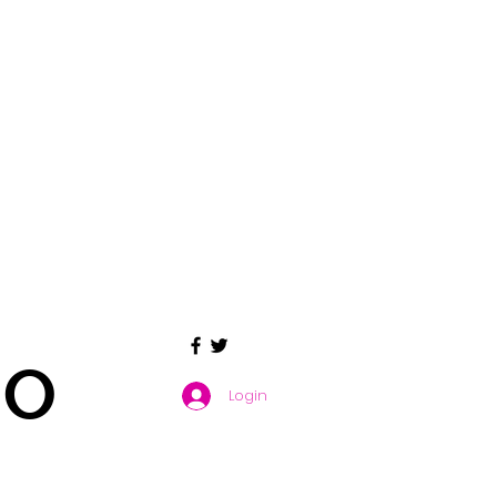
GO
Login