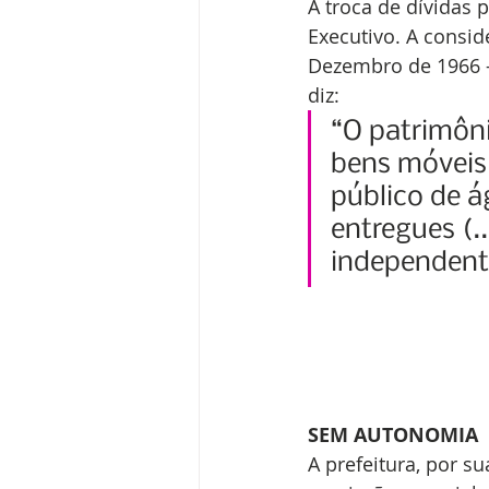
A troca de dívidas 
Executivo. A conside
Dezembro de 1966 –
diz:
“O patrimôni
bens móveis
público de á
entregues (.
independent
SEM AUTONOMIA
A prefeitura, por s