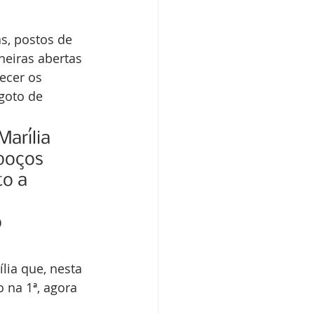
s, postos de 
neiras abertas 
ecer os 
goto de 
arília 
poços 
o a 
 
ia que, nesta 
 na 1ª, agora 