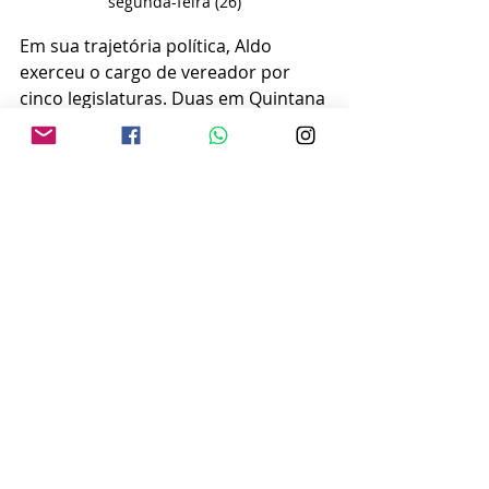
segunda-feira (26)
Em sua trajetória política, Aldo 
exerceu o cargo de vereador por 
cinco legislaturas. Duas em Quintana 
(SP), em 1956-1959 e 1960/1963, 
onde foi presidente por três vezes, e 
três em Marília, em 1977-1983 (MDB), 
1983-1988 (PMDB) e 2001-2004 (PT).
Por aqui, ele foi presidente do 
Legislativo no biênio 1983-1984. 
Farmacêutico aposentado, Aldo é tio 
do vereador Chico do Açougue 
(Avante), cujo pai, Luiz Sérgio 
Coneglian, o Luizão do Açougue 
(PDT), exerceu um mandato (2005-
2008).
VOTAÇÕES DA SESSÃO 