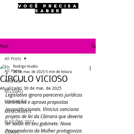
VOCÊ PRECISA
SABER
Post
All Posts
Rodrigo Viudes
All Posts
30 de mai. de 2025
5 min de leitura
CÍRCULO VICIOSO
POLÍTICA
Atualizado:
30 de mai. de 2025
RELIGIÃO
Legislativo ignora pareceres jurídicos 
EDUCAÇÃO
contrários e aprova propostas 
inconstitucionais. Vinicius sanciona 
MEMORÁVEIS
projeto de lei da Câmara que deveria 
ELEIÇÕES 2022
ter saído do seu gabinete. Nova 
Procuradoria da Mulher protagoniza 
CIDADE