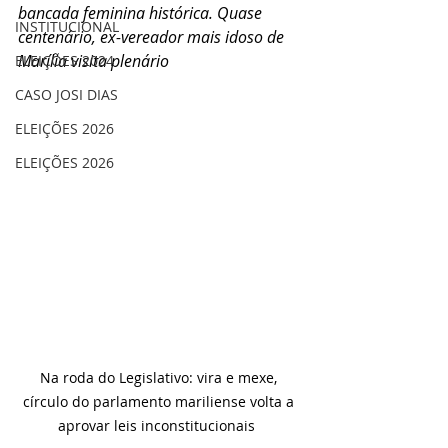
bancada feminina histórica. Quase 
INSTITUCIONAL
centenário, ex-vereador mais idoso de 
Marília visita plenário
ELEIÇÕES 2024
CASO JOSI DIAS
ELEIÇÕES 2026
ELEIÇÕES 2026
Na roda do Legislativo: vira e mexe, 
círculo do parlamento mariliense volta a 
aprovar leis inconstitucionais  