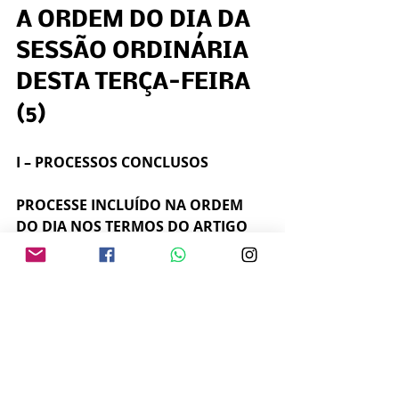
A ORDEM DO DIA DA 
SESSÃO ORDINÁRIA 
DESTA TERÇA-FEIRA 
(5)
I – PROCESSOS CONCLUSOS
PROCESSE INCLUÍDO NA ORDEM 
DO DIA NOS TERMOS DO ARTIGO 
43, PARÁGRAFO 2º, DA LEI 
ORGÂNICA DO MUNICÍPIO
1
 – Primeira discussão do Projeto de 
Lei nº 11/2022
, da Prefeitura 
Municipal, modificando a 
Lei nº 
7677/2014
, que cria o Conselho 
Municipal de Ciência, Tecnologia e 