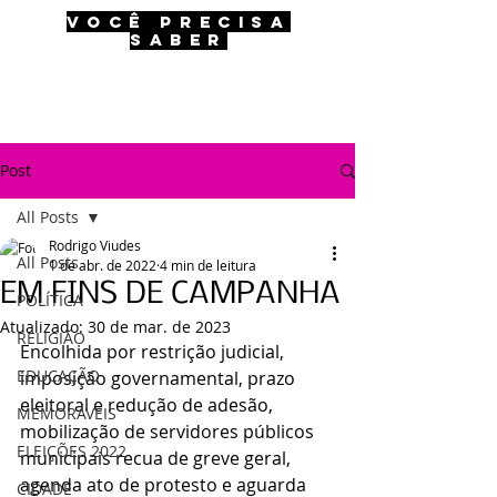
VOCÊ PRECISA
SABER
Post
All Posts
Rodrigo Viudes
All Posts
1 de abr. de 2022
4 min de leitura
EM FINS DE CAMPANHA
POLÍTICA
Atualizado:
30 de mar. de 2023
RELIGIÃO
Encolhida por restrição judicial, 
EDUCAÇÃO
imposição governamental, prazo 
eleitoral e redução de adesão, 
MEMORÁVEIS
mobilização de servidores públicos 
ELEIÇÕES 2022
municipais recua de greve geral, 
agenda ato de protesto e aguarda 
CIDADE