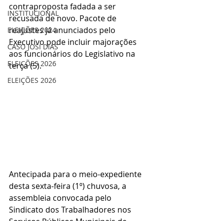
contraproposta fadada a ser 
INSTITUCIONAL
recusada de novo. Pacote de 
reajustes já anunciados pelo 
ELEIÇÕES 2024
Executivo pode incluir majorações 
CASO JOSI DIAS
aos funcionários do Legislativo na 
ELEIÇÕES 2026
terça (5).
ELEIÇÕES 2026
Antecipada para o meio-expediente 
desta sexta-feira (1º) chuvosa, a 
assembleia convocada pelo 
Sindicato dos Trabalhadores nos 