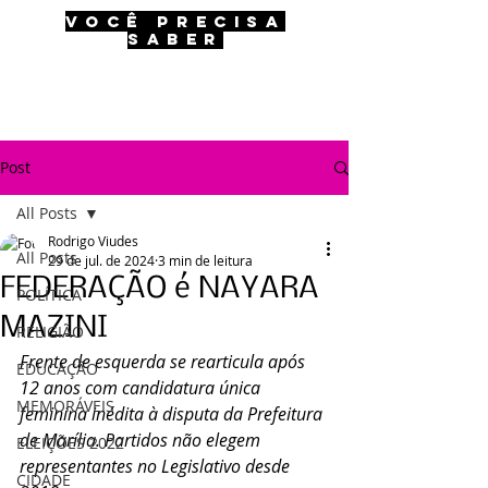
VOCÊ PRECISA
SABER
Post
All Posts
Rodrigo Viudes
All Posts
29 de jul. de 2024
3 min de leitura
FEDERAÇÃO é NAYARA
POLÍTICA
MAZINI
RELIGIÃO
Frente de esquerda se rearticula após 
EDUCAÇÃO
12 anos com candidatura única 
MEMORÁVEIS
feminina inédita à disputa da Prefeitura 
de Marília. Partidos não elegem 
ELEIÇÕES 2022
representantes no Legislativo desde 
CIDADE