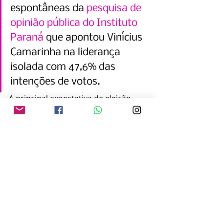
espontâneas da
 pesquisa de 
opinião pública do Instituto 
Paraná
 que apontou Vinícius 
Camarinha na liderança 
isolada com 47,6% das 
intenções de votos.
A principal expectativa de eleição 
estará com os candidatos ao 
Legislativo. O último vereador eleito 
das legendas de apoio a Nayara nem 
milita mais na esquerda: o vice-
prefeito Cícero do Ceasa (PL) entrou 
PT e saiu PV da 18ª legislatura (2013-
2016).