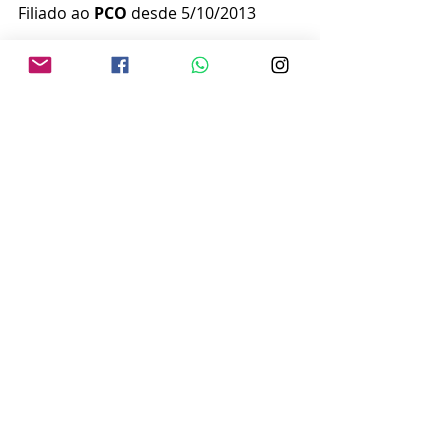
Filiado ao 
PCO
 desde 5/10/2013
Paloma Libânio
 | superintendente 
do HC
Filiada ao 
Cidadania
 em 5/4/2024
Ricardo Mustafá
 | Procurador 
Geral do Município
Filiado ao 
PL
 em 1/4/2024
Vinícius Camarinha 
| deputado 
estadual
Filiado ao 
PSDB
 desde 22/3/2022
Wilson Vidoto Manzon 
| sindicalista
Filiado ao 
PDT
 desde 29/9/2011
PREPARAÇÃO DE CAMPANHA
A disputa de cargos públicos 