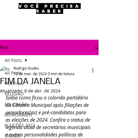
VOCÊ PRECISA
SABER
Post
All Posts
Rodrigo Viudes
All Posts
12 de mar. de 2024
3 min de leitura
FIM DA JANELA
POLÍTICA
Atualizado:
8 de abr. de 2024
RELIGIÃO
Saiba como ficou o colorido partidário 
EDUCAÇÃO
da Câmara Municipal após filiações de 
vereadores(as) e pré-candidatos para 
MEMORÁVEIS
as eleições de 2024. Confira o status de 
ELEIÇÕES 2022
legenda atual de secretários municipais 
e outras personalidades políticas de 
CIDADE