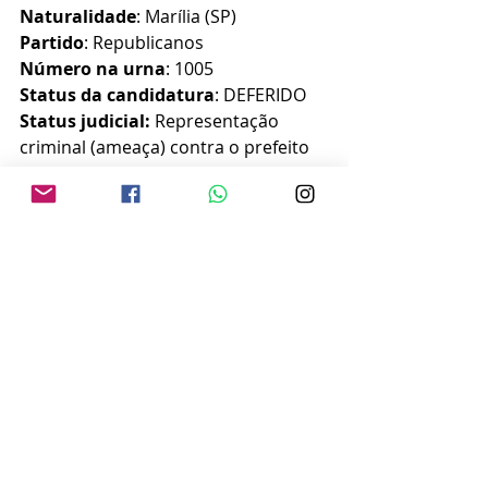
Naturalidade
: Marília (SP)
Partido
: Republicanos
Número na urna
: 1005
Status da candidatura
: DEFERIDO
Status judicial: 
Representação 
criminal (ameaça) contra o prefeito 
Daniel Alonso, tramitado na 3ª Vara 
Criminal de Marília e extinto. 
Número do processo: 
0004772-
12.2021.8.26.0344
Patrimônio declarado à Justiça 
Eleitoral
: R$ 776.613,63 
Doadores declarados de 
campanha
: Direção nacional do 
Republicanos (R$ 55 mil) e Diretório 
estadual/distrital do Republicanos 
(R$ 4.865,00).
Outras candidaturas
: 2020, 
Solidariedade – vereador em Marília 