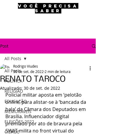
VOCÊ PRECISA
SABER
Post
All Posts
Rodrigo Viudes
All Posts
30 de set. de 2022
2 min de leitura
RENATO TAROCO
POLÍTICA
Atualizado:
30 de set. de 2022
RELIGIÃO
Policial militar aposta em ‘pelotão 
EDUCAÇÃO
online’ para alistar-se à ‘bancada da 
bala’ da Câmara dos Deputados em 
MEMORÁVEIS
Brasília. Influenciador digital 
ELEIÇÕES 2022
premiado por ato de bravura pela 
SWAT milita no front virtual do 
CIDADE