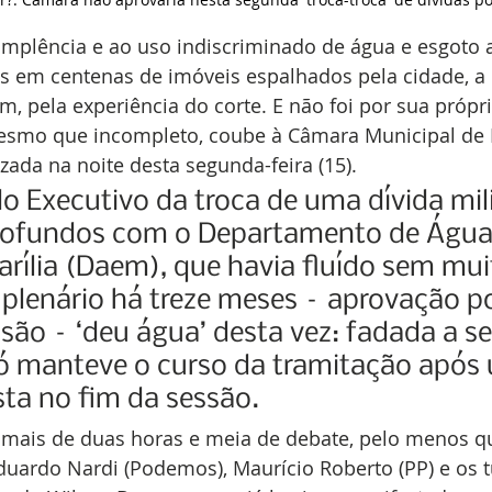
mplência e ao uso indiscriminado de água e esgoto 
s em centenas de imóveis espalhados pela cidade, a 
m, pela experiência do corte. E não foi por sua própri
mesmo que incompleto, coube à Câmara Municipal de M
zada na noite desta segunda-feira (15).
o Executivo da troca de uma dívida mil
rofundos com o Departamento de Água
rília (Daem), que havia fluído sem mui
 plenário há treze meses – aprovação por
são – ‘deu água’ desta vez: fadada a se
só manteve o curso da tramitação após
sta no fim da sessão.
s mais de duas horas e meia de debate, pelo menos q
duardo Nardi (Podemos), Maurício Roberto (PP) e os 