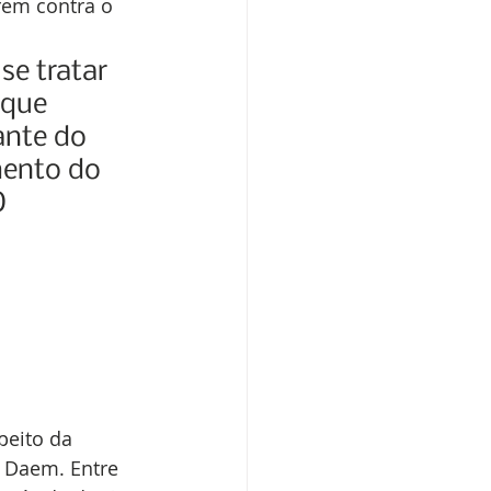
em contra o 
se tratar 
 que 
ante do 
mento do 
O 
eito da 
o Daem. Entre 