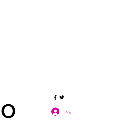
GO
Login