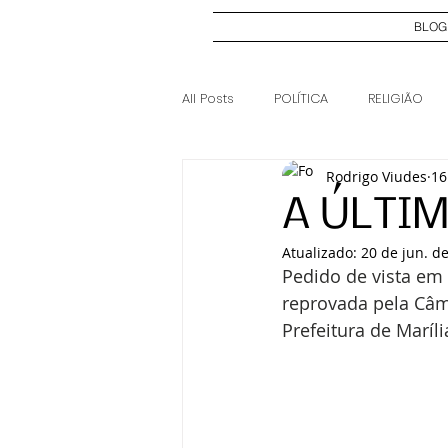
BLOG
All Posts
POLÍTICA
RELIGIÃO
Rodrigo Viudes
16
ELEIÇÕES 2024
CASO JOSI DI
A ÚLTI
Atualizado:
20 de jun. d
Pedido de vista em 
reprovada pela Câma
Prefeitura de Marí