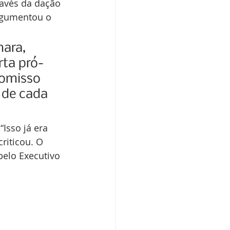
ravés da dação 
argumentou o 
ara, 
rta pró-
romisso 
 de cada 
Isso já era 
criticou. O 
elo Executivo 