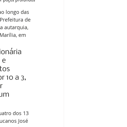
ao longo das 
Prefeitura de 
a autarquia, 
arília, em 
ionária 
 e 
tos 
 10 a 3, 
r 
 um 
uatro dos 13 
tucanos José 