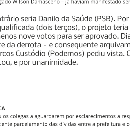
egado Wilson Damasceno – já haviam manifestado ser
trário seria Danilo da Saúde (PSB). Por 
alificada (dois terços), o projeto teria
enos nove votos para ser aprovado. Di
te da derrota – e consequente arquiva
rcos Custódio (Podemos) pediu vista. 
tou, e por unanimidade.
CA
 os colegas a aguardarem por esclarecimentos a resp
ecente parcelamento das dívidas entre a prefeitura e 