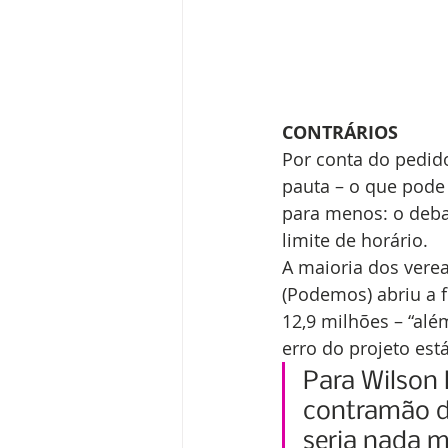
CONTRÁRIOS
Por conta do pedido
pauta – o que pode 
para menos: o deba
limite de horário.
A maioria dos vere
(Podemos) abriu a f
12,9 milhões – “além
erro do projeto est
Para Wilson
contramão d
seria nada ma