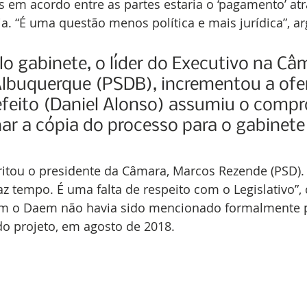
s em acordo entre as partes estaria o ‘pagamento’ at
a. “É uma questão menos política e mais jurídica”, 
o gabinete, o líder do Executivo na Câm
Albuquerque (PSDB), incrementou a ofe
refeito (Daniel Alonso) assumiu o comp
r a cópia do processo para o gabinete
rritou o presidente da Câmara, Marcos Rezende (PSD). “
faz tempo. É uma falta de respeito com o Legislativo”, 
om o Daem não havia sido mencionado formalmente p
do projeto, em agosto de 2018.