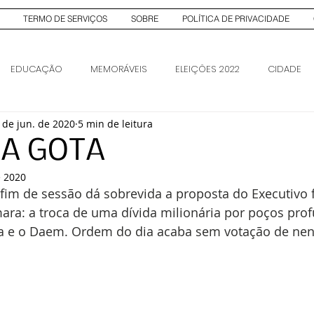
TERMO DE SERVIÇOS
SOBRE
POLÍTICA DE PRIVACIDADE
EDUCAÇÃO
MEMORÁVEIS
ELEIÇÕES 2022
CIDADE
 de jun. de 2020
5 min de leitura
AS
ELEIÇÕES 2026
ELEIÇÕES 2026
MA GOTA
e 2020
fim de sessão dá sobrevida a proposta do Executivo 
ra: a troca de uma dívida milionária por poços prof
lia e o Daem. Ordem do dia acaba sem votação de ne