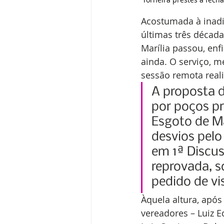
Acostumada à inadi
últimas três década
Marília passou, enfi
ainda. O serviço, 
sessão remota reali
A proposta d
por poços p
Esgoto de Ma
desvios pelo
em 1ª Discus
reprovada, 
pedido de vi
Àquela altura, apó
vereadores – Luiz E