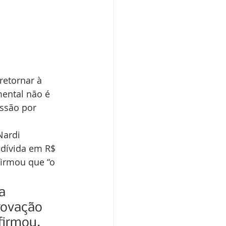
retornar à 
mental não é 
ssão por 
Nardi 
 dívida em R$ 
firmou que “o 
a 
rovação 
firmou. 