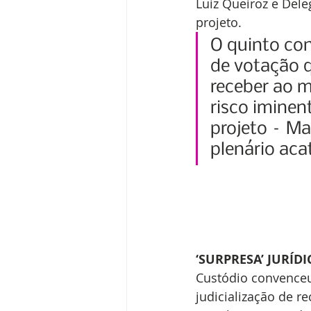
Luiz Queiroz e Del
projeto. 
O quinto con
de votação qu
receber ao m
risco iminen
projeto – Ma
plenário aca
‘SURPRESA’ JURÍDI
Custódio convenceu
judicialização de r