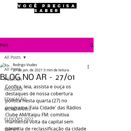
VOCÊ PRECISA
SABER
Post
All Posts
Rodrigo Viudes
All Posts
27 de jan. de 2021
3 min de leitura
BLOG NO AR – 27/01
POLÍTICA
Confira, leia, assista e ouça os 
RELIGIÃO
destaques de nossa cobertura 
EDUCAÇÃO
política nesta quarta (27) no 
programa 'Fala Cidade' das Rádios 
MEMORÁVEIS
Clube AM/Itaipu FM: comitiva 
ELEIÇÕES 2022
mariliense volta da capital sem 
garantia de reclassificação da cidade 
CIDADE