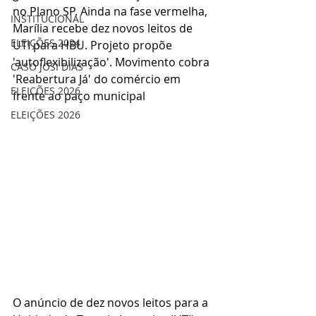
no Plano SP. Ainda na fase vermelha, 
INSTITUCIONAL
Marília recebe dez novos leitos de 
ELEIÇÕES 2024
UTI para HBU. Projeto propõe 
'autoflexibilização'. Movimento cobra 
CASO JOSI DIAS
'Reabertura Já' do comércio em 
ELEIÇÕES 2026
frente ao paço municipal 
ELEIÇÕES 2026
O anúncio de dez novos leitos para a 