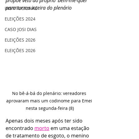
propõe veto ao próprio ‘bem-me-quer’ 
para turma inteira do plenário
INSTITUCIONAL
ELEIÇÕES 2024
CASO JOSI DIAS
ELEIÇÕES 2026
ELEIÇÕES 2026
No bê-á-bá do plenário: vereadores 
aprovaram mais um codinome para Emei 
nesta segunda-feira (8)
Apenas dois meses após ter sido 
encontrado 
morto
 em uma estação 
de tratamento de esgoto, o menino 