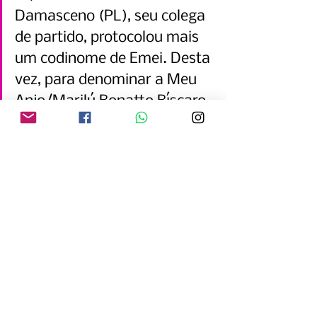
Damasceno (PL), seu colega 
de partido, protocolou mais 
um codinome de Emei. Desta 
vez, para denominar a Meu 
Anjo/Marilú Bonatto Bíscaro.
Ainda que tenha sido apresentada 
depois, esta propositura já está 
conclusa para votação – a CJR emitiu 
parecer favorável
 na última terça-
feira (3). No momento, tem a 
preferência de entrada na pauta da 
próxima sessão camarária.
AS VOTAÇÕES NA SESSÃO 
CAMARÁRIA DESTA 
SEGUNDA-FEIRA (8)