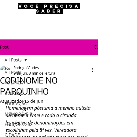
VOCÊ PRECISA
SABER
Post
All Posts
Rodrigo Viudes
All Posts
9 de jun.
3 min de leitura
CODINOME NO
POLÍTICA
PARQUINHO
RELIGIÃO
Atualizado:
15 de jun.
EDUCAÇÃO
Homenagem póstuma a menino autista 
MEMORÁVEIS
dá nome a Emei e roda a ciranda 
legislativa de denominações em 
ELEIÇÕES 2022
escolinhas pela 8ª vez. Vereadora 
CIDADE