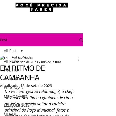
VOCÊ PRECISA
SABER
Post
All Posts
Rodrigo Viudes
All Posts
14 de set. de 2023
7 min de leitura
EM RITMO DE
POLÍTICA
CAMPANHA
RELIGIÃO
Atualizado:
16 de set. de 2023
EDUCAÇÃO
Do vice em ‘gestão relâmpago’, o chefe 
MEMORÁVEIS
de Poder de olho no gabinete de cima 
ao ‘ex’ que deseja voltar à cadeira 
ELEIÇÕES 2022
principal do Paço Municipal, fatos e 
CIDADE