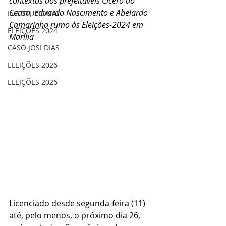
contextos dos prefeitáveis Cícero do 
Ceasa, Eduardo Nascimento e Abelardo 
INSTITUCIONAL
Camarinha rumo às Eleições-2024 em 
ELEIÇÕES 2024
Marília
CASO JOSI DIAS
ELEIÇÕES 2026
ELEIÇÕES 2026
Licenciado desde segunda-feira (11) 
até, pelo menos, o próximo dia 26, 