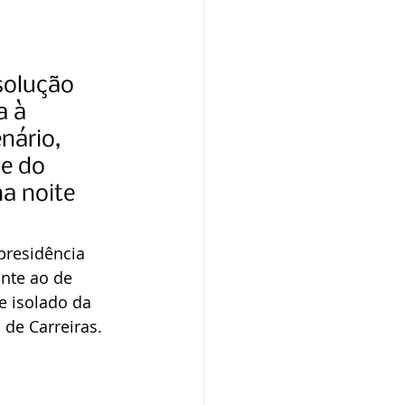
solução 
 à 
nário, 
e do 
na noite 
 presidência 
nte ao de 
e isolado da 
de Carreiras.