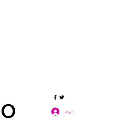
GO
Login