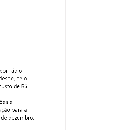
por rádio 
desde, pelo 
custo de R$ 
ões e 
ação para a 
3 de dezembro, 