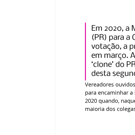
Em 2020, a M
(PR) para a 
votação, a pr
em março. A 
‘clone’ do PR
desta segund
Vereadores ouvidos
para encaminhar a i
2020 quando, naquel
maioria dos colega