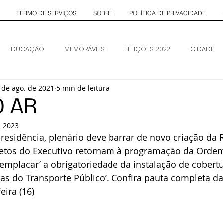
TERMO DE SERVIÇOS
SOBRE
POLÍTICA DE PRIVACIDADE
EDUCAÇÃO
MEMORÁVEIS
ELEIÇÕES 2022
CIDADE
 de ago. de 2021
5 min de leitura
AS
ELEIÇÕES 2026
ELEIÇÕES 2026
O AR
e 2023
residência, plenário deve barrar de novo criação da
ojetos do Executivo retornam à programação da Ordem
mplacar’ a obrigatoriedade da instalação de cobertu
das do Transporte Público’. Confira pauta completa d
eira (16)