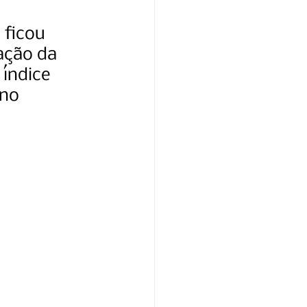
 ficou 
ação da 
índice 
ano 