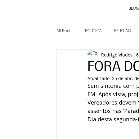
BLOG
All Posts
POLÍTICA
RELIGIÃO
Rodrigo Viudes
16
ELEIÇÕES 2024
CASO JOSI DI
FORA D
Atualizado:
25 de abr. d
Sem sintonia com p
FM. Após vista, pr
Vereadores devem ‘e
assentos nas ‘Para
Dia desta segunda-f