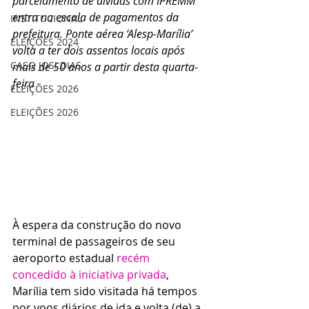
parcelamento de dívidas com IPREMM 
entra na escala de pagamentos da 
INSTITUCIONAL
prefeitura. Ponte aérea ‘Alesp-Marília’ 
ELEIÇÕES 2024
volta a ter dois assentos locais após 
CASO JOSI DIAS
mais de 50 anos a partir desta quarta-
feira
ELEIÇÕES 2026
ELEIÇÕES 2026
À espera da construção do novo 
terminal de passageiros de seu 
aeroporto estadual 
recém 
concedido à iniciativa privada
, 
Marília tem sido visitada há tempos 
por voos diários de ida e volta (de) a 