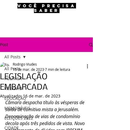
VOCÊ PRECISA
SABER
Post
All Posts
Rodrigo Viudes
All Posts
15 de mar. de 2023
7 min de leitura
LEGISLAÇÃO
POLÍTICA
EMBARCADA
RELIGIÃO
Atualizado:
16 de mar. de 2023
EDUCAÇÃO
Câmara despacha título às vésperas de 
MEMORÁVEIS
saída de comitiva mista a Jerusalém. 
Denominação de vias de condomínio 
ELEIÇÕES 2022
decola após três pedidos de vista. Novo 
CIDADE