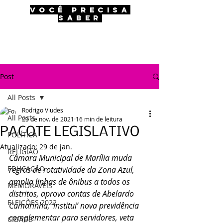
VOCÊ PRECISA
SABER
Post
All Posts
Rodrigo Viudes
All Posts
23 de nov. de 2021
16 min de leitura
PACOTE LEGISLATIVO
POLÍTICA
Atualizado:
29 de jan.
RELIGIÃO
Câmara Municipal de Marília muda 
EDUCAÇÃO
regras de rotatividade da Zona Azul, 
amplia linhas de ônibus a todos os 
MEMORÁVEIS
distritos, aprova contas de Abelardo 
ELEIÇÕES 2022
Camarinha, ‘institui’ nova previdência 
complementar para servidores, veta 
CIDADE