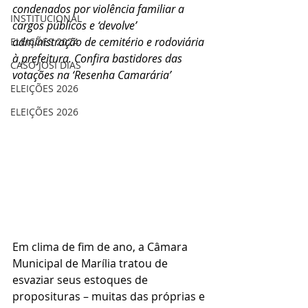
condenados por violência familiar a 
INSTITUCIONAL
cargos públicos e ‘devolve’ 
administração de cemitério e rodoviária 
ELEIÇÕES 2024
à prefeitura. Confira bastidores das 
CASO JOSI DIAS
votações na ‘Resenha Camarária’
ELEIÇÕES 2026
ELEIÇÕES 2026
Em clima de fim de ano, a Câmara 
Municipal de Marília tratou de 
esvaziar seus estoques de 
proposituras – muitas das próprias e 