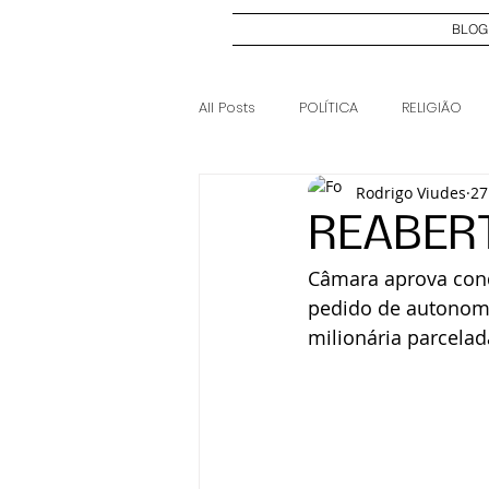
BLOG
All Posts
POLÍTICA
RELIGIÃO
Rodrigo Viudes
27
ELEIÇÕES 2024
CASO JOSI DI
REABER
Câmara aprova cond
pedido de autonomia
milionária parcela