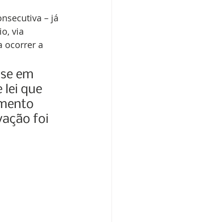
nsecutiva – já 
o, via 
 ocorrer a 
sse em 
lei que 
mento 
ação foi 