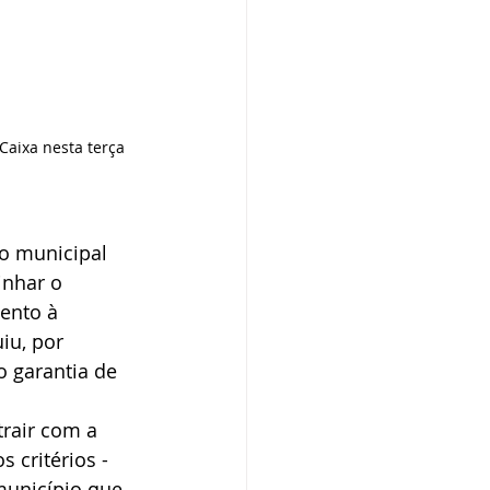
aixa nesta terça 
no municipal 
inhar o 
ento à 
iu, por 
 garantia de 
rair com a 
 critérios - 
unicípio que, 