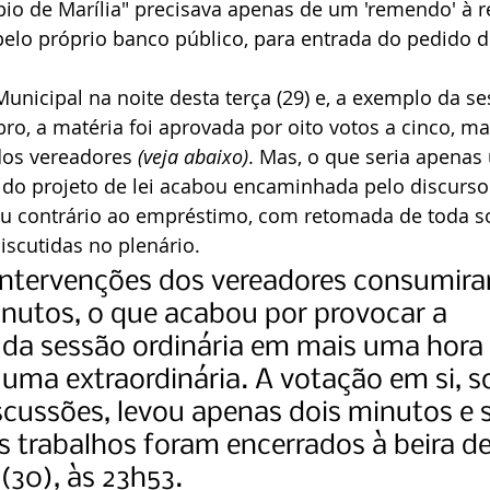
pio de Marília" precisava apenas de um 'remendo' à 
pelo próprio banco público, para entrada do pedido d
unicipal na noite desta terça (29) e, a exemplo da se
ro, a matéria foi aprovada por oito votos a cinco, ma
os vereadores 
(veja abaixo)
. Mas, o que seria apenas
do projeto de lei acabou encaminhada pelo discurso 
u contrário ao empréstimo, com retomada de toda so
scutidas no plenário.
 intervenções dos vereadores consumir
inutos, o que acabou por provocar a 
da sessão ordinária em mais uma hora 
uma extraordinária. A votação em si, 
iscussões, levou apenas dois minutos e s
 trabalhos foram encerrados à beira de
(30), às 23h53.