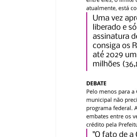
atualmente, está c
Uma vez apro
liberado e s
assinatura d
consiga os R
até 2029 um 
milhões (36
DEBATE
Pelo menos para a C
municipal não preci
programa federal. A
embates entre os v
crédito pela Prefeit
"O fato de a