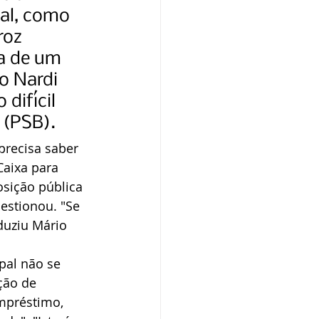
nal, como 
roz 
a de um 
o Nardi 
difícil 
 (PSB).
precisa saber 
Caixa para 
osição pública  
estionou. "Se 
duziu Mário 
pal não se 
ção de 
mpréstimo, 