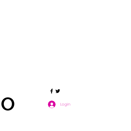
GO
Login