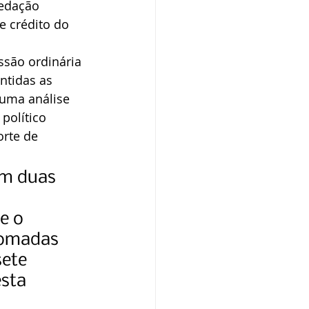
redação 
e crédito do 
ssão ordinária 
ntidas as 
 uma análise 
político 
rte de 
am duas 
e o 
somadas 
ete 
sta 