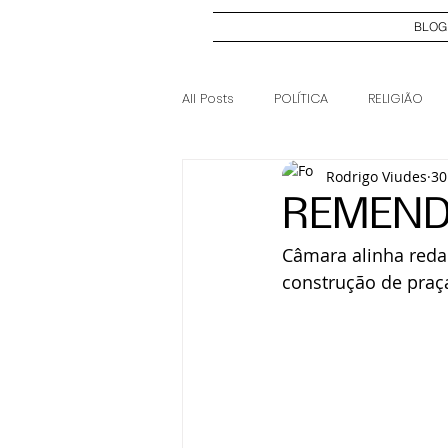
BLOG
All Posts
POLÍTICA
RELIGIÃO
Rodrigo Viudes
30
ELEIÇÕES 2024
CASO JOSI DI
REMEND
Câmara alinha reda
construção de praça