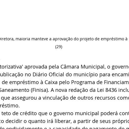
iretora, maioria manteve a aprovação do projeto de empréstimo à C
(29)
S
utorizativa' aprovada pela Câmara Municipal, o gover
ublicação no Diário Oficial do município para encam
 de empréstimo à Caixa pelo Programa de Financiam
 Saneamento (Finisa). A nova redação da Lei 8436 inclu
 que assegurou a vinculação de outros recursos como
éstimo. 
 teto de crédito que o governo municipal poderá cont
 decidir o quanto irá liberar, a partir de seus próprios
te de endividamento e a capacidade de pagamento do m