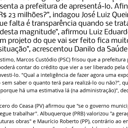
isenta a prefeitura de apresentá-lo. Afi
$ 23 milhões?", indagou José Luiz Quei
ue falta é transparência quando se trat
desta magnitude", afirmou Luiz Eduard
 projeto do que vai ser feito fica muito 
 situação", acrescentou Danilo da Saúde
timo, Marcos Custódio (PSC) frisou que a prefeitura 
derá contar do crédito que vier a ser liberado pela 
nvesti-lo. "Qual a inteligência de fazer agora uma exp
 sem saber o quanto terá para realizá-lo ou não?", qu
 porque há uma estimativa lá (na administração)", de
.
cero do Ceasa (PV) afirmou que "se o governo munici
egue trabalhar". Albuquerque (PRB) valorizou "a gera
turas obras" e Maurício Roberto (PP), contrário ao e