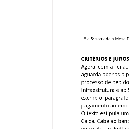
8 a 5: somada a Mesa D
CRITÉRIOS E JURO
Agora, com a 'lei a
aguarda apenas a p
processo de pedido
Infraestrutura e ao
exemplo, parágrafo
pagamento ao empr
O texto estipula um
Caixa. Cabe ao banco
entre eles, o limi