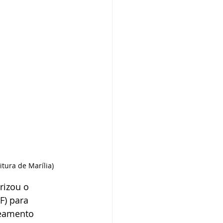
tura de Marília)
rizou o 
F) para 
peamento 