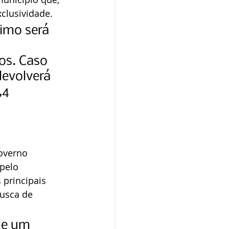
xclusividade.
imo será 
os. Caso 
devolverá 
,4 
overno 
pelo 
principais 
usca de 
de um 