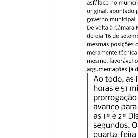
asfáltico no municí
original, apontado 
governo municipal.
De volta à Câmara M
do dia 16 de setemb
mesmas posições d
meramente técnica 
mesmo, favorável o
argumentações já di
Ao todo, as
horas e 51 m
prorrogação 
avanço para 
as 1ª e 2ª D
segundos. Os
quarta-feira 