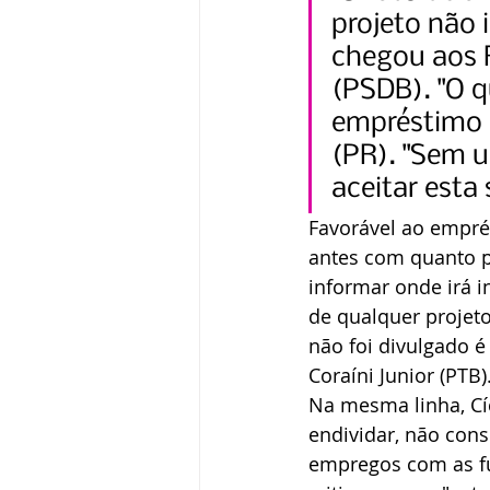
projeto não 
chegou aos R
(PSDB). "O q
empréstimo 
(PR). "Sem um
aceitar esta
Favorável ao emprés
antes com quanto po
informar onde irá i
de qualquer projeto
não foi divulgado é
Coraíni Junior (PTB)
Na mesma linha, Cí
endividar, não cons
empregos com as fu