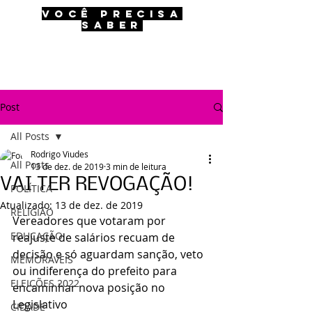
VOCÊ PRECISA
SABER
Post
All Posts
Rodrigo Viudes
All Posts
13 de dez. de 2019
3 min de leitura
VAI TER REVOGAÇÃO!
POLÍTICA
Atualizado:
13 de dez. de 2019
RELIGIÃO
Vereadores que votaram por 
EDUCAÇÃO
reajuste de salários recuam de 
decisão e só aguardam sanção, veto 
MEMORÁVEIS
ou indiferença do prefeito para 
ELEIÇÕES 2022
encaminhar nova posição no 
Legislativo
CIDADE