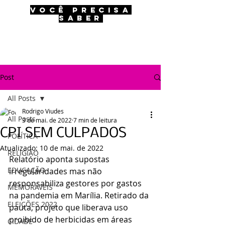
VOCÊ PRECISA
SABER
Post
All Posts
Rodrigo Viudes
All Posts
3 de mai. de 2022
7 min de leitura
CPI SEM CULPADOS
POLÍTICA
Atualizado:
10 de mai. de 2022
RELIGIÃO
Relatório aponta supostas 
EDUCAÇÃO
irregularidades mas não 
responsabiliza gestores por gastos 
MEMORÁVEIS
na pandemia em Marília. Retirado da 
ELEIÇÕES 2022
pauta, projeto que liberava uso 
proibido de herbicidas em áreas 
CIDADE