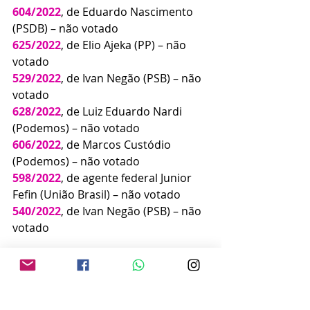
604/2022
, de Eduardo Nascimento 
(PSDB) – não votado
625/2022
, de Elio Ajeka (PP) – não 
votado
529/2022
, de Ivan Negão (PSB) – não 
votado
628/2022
, de Luiz Eduardo Nardi 
(Podemos) – não votado
606/2022
, de Marcos Custódio 
(Podemos) – não votado
598/2022
, de agente federal Junior 
Fefin (União Brasil) – não votado
540/2022
, de Ivan Negão (PSB) – não 
votado
A ORDEM DO DIA DA 
SESSÃO ORDINÁRIA 