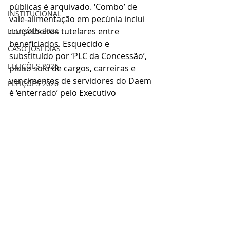
públicas é arquivado. ‘Combo’ de 
INSTITUCIONAL
vale-alimentação em pecúnia inclui 
conselheiros tutelares entre 
ELEIÇÕES 2024
beneficiados. Esquecido e 
CASO JOSI DIAS
substituído por ‘PLC da Concessão’, 
ELEIÇÕES 2026
plano solo de cargos, carreiras e 
vencimentos de servidores do Daem 
ELEIÇÕES 2026
é ‘enterrado’ pelo Executivo